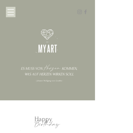
Herzen
ES MUSS VON
KOMMEN
,
WAS AUF HERZEN
WIRKEN
SOLL
- Johann Wolfgang von Goethe -
Happy
Birthday