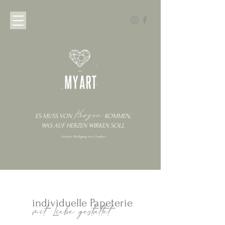
Herzen
ES MUSS VON
KOMMEN
,
WAS AUF HERZEN
WIRKEN
SOLL
- Johann Wolfgang von Goethe -
individuelle Papeterie
mit Liebe gestaltet